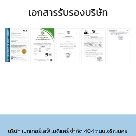
เอกสารรับรองบริษัท
บริษัท เบทเทอร์ไลฟ์ เมดิแคร์ จำกัด 404 ถนนเจริญนคร