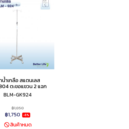
าน้ำเกลือ สแตนเลส
304 ตะขอแขวน 2 แฉก
BLM-GK924
฿1,850
฿1,750
-5%
สินค้าหมด