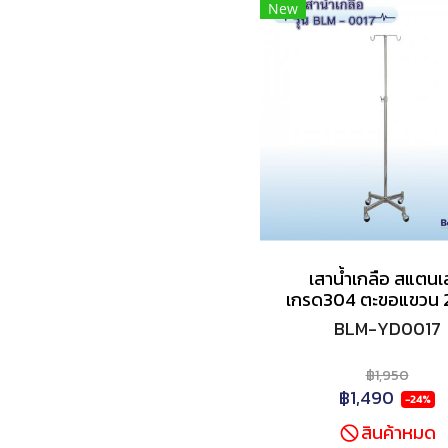
New
เสาน้ำเกลือ สแตน
เกรด304 ตะขอแขวน 
BLM-YD0017
฿1,950
฿1,490
-24%
สินค้าหมด