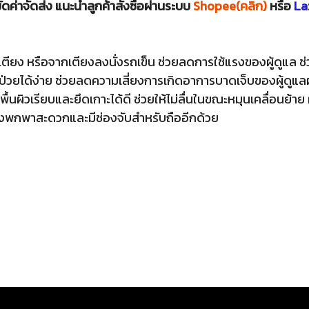
ดค่าจัดส่ง แนะนำลูกค้าสั่งซื้อผ่านระบบ
Shopee(คลิก)
หรือ
La
เตียง หรือจากเตียงลงนั่งรถเข็น ช่วยลดการใช้แรงของผู้ดูแล ช
ผู้ป่วยได้ง่าย ช่วยลดความเสี่ยงการเกิดอาการบาดเจ็บของผู้ดูแล
ีพื้นผิวเรียบและยึดเกาะได้ดี ช่วยให้ไม่ลื่นในขณะหมุนเคลื่อนย
้ยังพกพาสะดวกและมีช่องจับสำหรับถืออีกด้วย