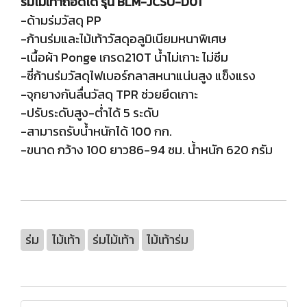
ร่มไม้เท้าถอดได้ รุ่น BLM-JCSU-D01
-ด้ามร่มวัสดุ PP
-ก้านร่มและไม้เท้าวัสดุอลูมิเนียมหนาพิเศษ
-เนื้อผ้า Ponge เกรด210T น้ำไม่เกาะ ไม่ซึม
-ซี่ก้านร่มวัสดุไฟเบอร์กลาสหนาแน่นสูง แข็งแรง
-จุกยางกันลื่นวัสดุ TPR ช่วยยึดเกาะ
-ปรับระดับสูง-ต่ำได้ 5 ระดับ
-สามารถรับน้ำหนักได้ 100 กก.
-ขนาด กว้าง 100 ยาว86-94 ซม. น้ำหนัก 620 กรัม
ร่ม
ไม้เท้า
ร่มไม้เท้า
ไม้เท้าร่ม