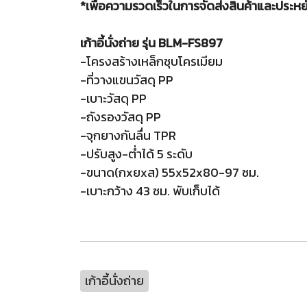
*เพื่อความรวดเร็วในการจัดส่งสินค้าและประหยั
เก้าอี้นั่งถ่าย รุ่น BLM-FS897
-โครงสร้างเหล็กชุบโครเมียม
-ที่วางแขนวัสดุ PP
-เบาะวัสดุ PP
-ถังรองวัสดุ PP
-จุกยางกันลื่น TPR
-ปรับสูง-ต่ำได้ 5 ระดับ
-ขนาด(กxยxส) 55x52x80-97 ซม.
-เบาะกว้าง 43 ซม. พับเก็บได้
เก้าอี้นั่งถ่าย