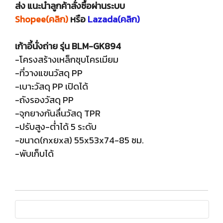
ส่ง แนะนำลูกค้าสั่งซื้อผ่านระบบ
Shopee(คลิก)
หรือ
Lazada(คลิก)
เก้าอี้นั่งถ่าย รุ่น BLM-GK894
-โครงสร้างเหล็กชุบโครเมียม
-ที่วางแขนวัสดุ PP
-เบาะวัสดุ PP เปิดได้
-ถังรองวัสดุ PP
-จุกยางกันลื่นวัสดุ TPR
-ปรับสูง-ต่ำได้ 5 ระดับ
-ขนาด(กxยxส) 55x53x74-85 ซม.
-พับเก็บได้