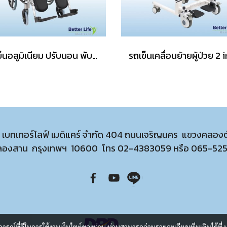
รถเข็นอลูมิเนียม ปรับนอน พับได้
ท เบทเทอร์ไลฟ์ เมดิแคร์ จำกัด 404 ถนนเจริญนคร แขวงคลอง
ลองสาน กรุงเทพฯ 10600 โทร
02-4383059
หรือ
065-52