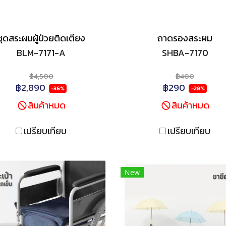
ชุดสระผมผู้ป่วยติดเตียง
ถาดรองสระผม
BLM-7171-A
SHBA-7170
฿4,500
฿400
฿2,890
฿290
-36%
-28%
สินค้าหมด
สินค้าหมด
เปรียบเทียบ
เปรียบเทียบ
New