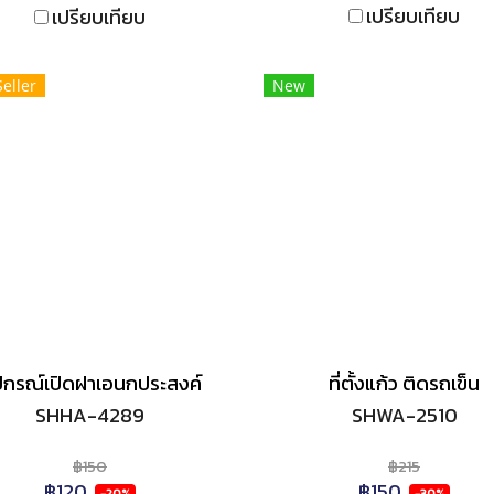
เปรียบเทียบ
เปรียบเทียบ
Seller
New
ปกรณ์เปิดฝาเอนกประสงค์
ที่ตั้งแก้ว ติดรถเข็น
SHHA-4289
SHWA-2510
฿150
฿215
฿120
฿150
-20%
-30%