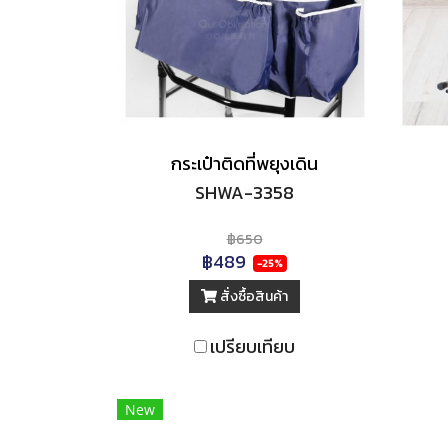
กระเป๋าติดที่พยุงเดิน
SHWA-3358
฿650
฿489
-25%
สั่งซื้อสินค้า
เปรียบเทียบ
New