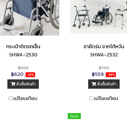
กระเป๋าติดรถเข็น
ขายึดร่ม จากไต้หวัน
SHWA-2530
SHWA-2532
฿800
฿790
฿620
฿559
-23%
-29%
สั่งซื้อสินค้า
สั่งซื้อสินค้า
เปรียบเทียบ
เปรียบเทียบ
New