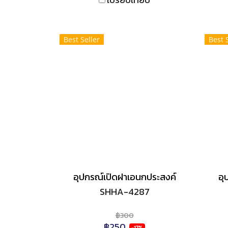
Best Seller
Best 
อุปกรณ์เปิดฝาเอนกประสงค์
อุ
SHHA-4287
฿300
฿250
-17%