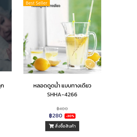
Best Seller
ุก
หลอดดูดน้ำ แบบทางเดียว
SHHA-4266
฿400
฿280
-30%
สั่งซื้อสินค้า