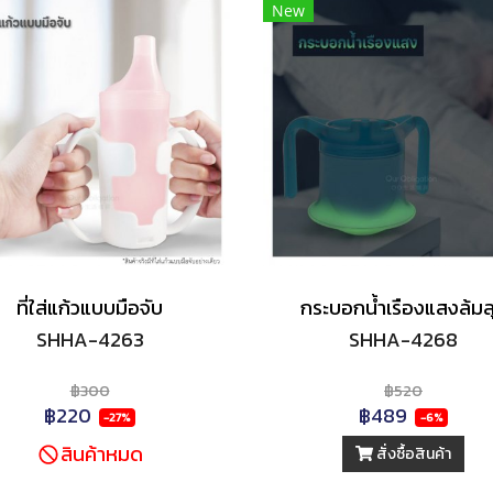
New
ที่ใส่แก้วแบบมือจับ
กระบอกน้ำเรืองแสงล้มล
SHHA-4263
SHHA-4268
฿300
฿520
฿220
฿489
-27%
-6%
สินค้าหมด
สั่งซื้อสินค้า