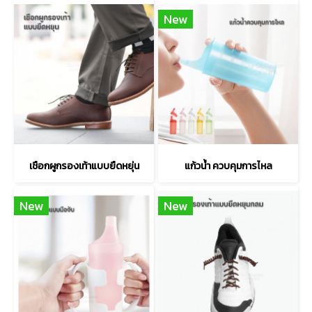
New
เชือกผูกรองเท้าแบบยืดหยุ่น
แก้วน้ำ ควบคุมการไหล
New
New