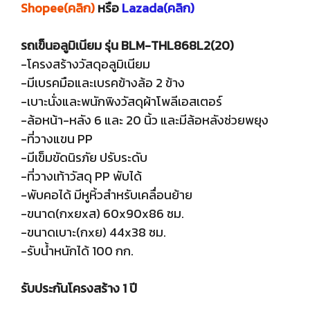
Shopee(คลิก)
หรือ
Lazada(คลิก)
รถเข็นอลูมิเนียม รุ่น BLM-THL868L2(20)
-โครงสร้างวัสดุอลูมิเนียม
-มีเบรคมือและเบรคข้างล้อ 2 ข้าง
-เบาะนั่งและพนักพิงวัสดุผ้าโพลีเอสเตอร์
-ล้อหน้า-หลัง 6 และ 20 นิ้ว และมีล้อหลังช่วยพยุง
-ที่วางแขน PP
-มีเข็มขัดนิรภัย ปรับระดับ
-ที่วางเท้าวัสดุ PP พับได้
-พับคอได้ มีหูหิ้วสำหรับเคลื่อนย้าย
-ขนาด(กxยxส) 60x90x86 ซม.
-ขนาดเบาะ(กxย) 44x38 ซม.
-รับน้ำหนักได้ 100 กก.
รับประกันโครงสร้าง 1 ปี