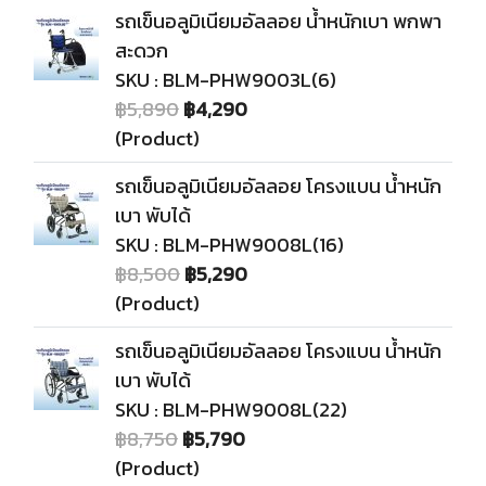
รถเข็นอลูมิเนียมอัลลอย น้ำหนักเบา พกพา
สะดวก
SKU : BLM-PHW9003L(6)
฿5,890
฿4,290
(Product)
รถเข็นอลูมิเนียมอัลลอย โครงแบน น้ำหนัก
เบา พับได้
SKU : BLM-PHW9008L(16)
฿8,500
฿5,290
(Product)
รถเข็นอลูมิเนียมอัลลอย โครงแบน น้ำหนัก
เบา พับได้
SKU : BLM-PHW9008L(22)
฿8,750
฿5,790
(Product)