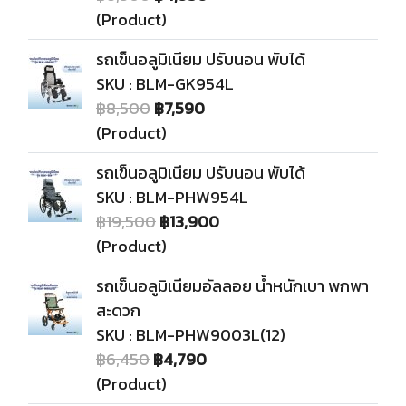
(Product)
รถเข็นอลูมิเนียม ปรับนอน พับได้
SKU : BLM-GK954L
฿8,500
฿7,590
(Product)
รถเข็นอลูมิเนียม ปรับนอน พับได้
SKU : BLM-PHW954L
฿19,500
฿13,900
(Product)
รถเข็นอลูมิเนียมอัลลอย น้ำหนักเบา พกพา
สะดวก
SKU : BLM-PHW9003L(12)
฿6,450
฿4,790
(Product)