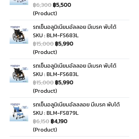
฿6,300
฿5,500
(Product)
รถเข็นอลูมิเนียมอัลลอย มีเบรค พับได้
SKU : BLM-FS683L
฿15,000
฿5,990
(Product)
รถเข็นอลูมิเนียมอัลลอย มีเบรค พับได้
SKU : BLM-FS683L
฿15,000
฿5,990
(Product)
รถเข็นอลูมิเนียมอัลลลอย มีเบรค พับได้
SKU : BLM-FS879L
฿6,150
฿4,190
(Product)