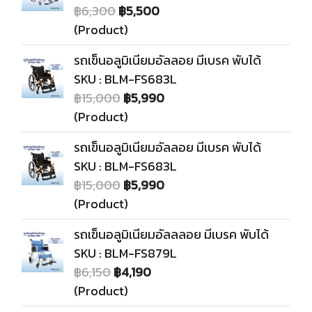
฿6,300
฿5,500
(Product)
รถเข็นอลูมิเนียมอัลลอย มีเบรค พับได้
SKU : BLM-FS683L
฿15,000
฿5,990
(Product)
รถเข็นอลูมิเนียมอัลลอย มีเบรค พับได้
SKU : BLM-FS683L
฿15,000
฿5,990
(Product)
รถเข็นอลูมิเนียมอัลลลอย มีเบรค พับได้
SKU : BLM-FS879L
฿6,150
฿4,190
(Product)