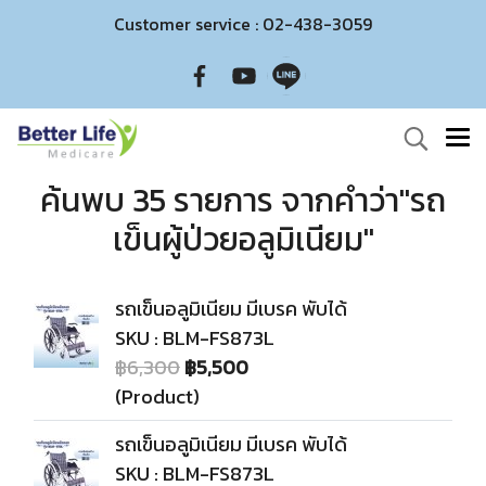
Customer service : 02-438-3059
ค้นพบ 35 รายการ จากคำว่า"รถ
เข็นผู้ป่วยอลูมิเนียม"
รถเข็นอลูมิเนียม มีเบรค พับได้
SKU : BLM-FS873L
฿6,300
฿5,500
(Product)
รถเข็นอลูมิเนียม มีเบรค พับได้
SKU : BLM-FS873L