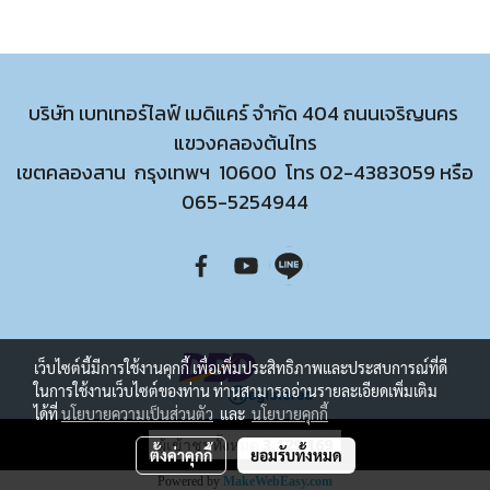
บริษัท เบทเทอร์ไลฟ์ เมดิแคร์ จำกัด 404 ถนนเจริญนคร
แขวงคลองต้นไทร
เขตคลองสาน กรุงเทพฯ 10600 โทร
02-4383059
หรือ
065-5254944
เว็บไซต์นี้มีการใช้งานคุกกี้ เพื่อเพิ่มประสิทธิภาพและประสบการณ์ที่ดี
ในการใช้งานเว็บไซต์ของท่าน ท่านสามารถอ่านรายละเอียดเพิ่มเติม
ได้ที่
นโยบายความเป็นส่วนตัว
และ
นโยบายคุกกี้
ผู้เข้าชมทั้งหมด
3,129,169
ตั้งค่าคุกกี้
ยอมรับทั้งหมด
Powered by
MakeWebEasy.com