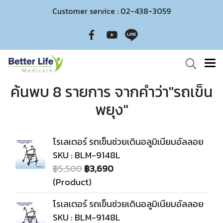
Customer service : 02-438-3059
ค้นพบ 8 รายการ จากคำว่า"รถเข็น
พยุง"
โรเลเตอร์ รถเข็นช่วยเดินอลูมิเนียมอัลลอย
SKU : BLM-9148L
฿5,500
฿3,690
(Product)
โรเลเตอร์ รถเข็นช่วยเดินอลูมิเนียมอัลลอย
SKU : BLM-9148L