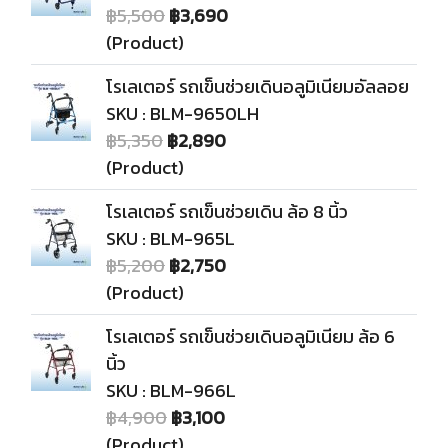
฿5,500
฿3,690
(Product)
โรเลเตอร์ รถเข็นช่วยเดินอลูมิเนียมอัลลอย
SKU : BLM-9650LH
฿5,350
฿2,890
(Product)
โรเลเตอร์ รถเข็นช่วยเดิน ล้อ 8 นิ้ว
SKU : BLM-965L
฿5,200
฿2,750
(Product)
โรเลเตอร์ รถเข็นช่วยเดินอลูมิเนียม ล้อ 6
นิ้ว
SKU : BLM-966L
฿4,900
฿3,100
(Product)