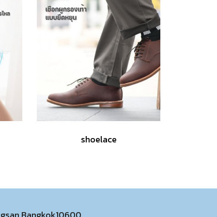
shoelace
ongsan,Bangkok10600