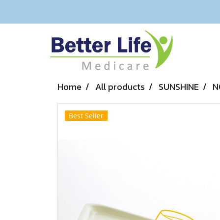
Home
All products
SUNSHINE
N
Best Seller