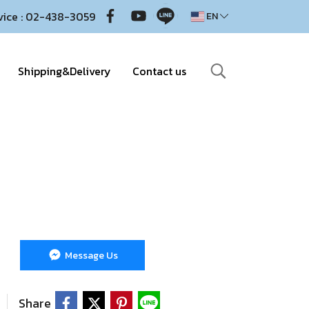
vice : 02-438-3059
EN
Shipping&Delivery
Contact us
Message Us
Share