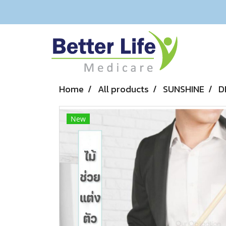
Home
All products
SUNSHINE
D
New