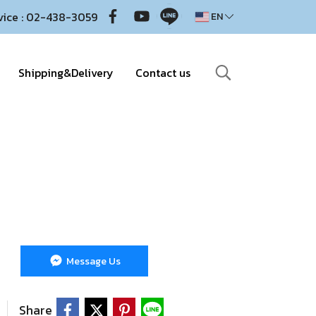
vice : 02-438-3059
EN
Shipping&Delivery
Contact us
Message Us
Share