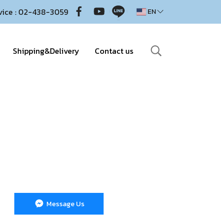
vice : 02-438-3059
EN
Shipping&Delivery
Contact us
Message Us