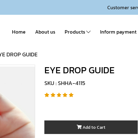
Customer ser
Home
About us
Products
Inform payment
YE DROP GUIDE
EYE DROP GUIDE
SKU : SHHA-4115
Add to Cart