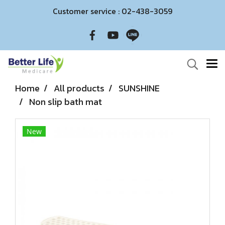
Customer service : 02-438-3059
Home
All products
SUNSHINE
Non slip bath mat
New