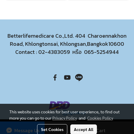
Betterlifemedicare Co.,Ltd. 404 Charoennakhon
Road, Khlongtonsai, Khlongsan,Bangkok10600
Contact :
02-4383059
หรือ
065-5254944
This website uses cookies for best user experience, to find out
more you can go to our
Privacy Policy
and
Cookies Policy
Visitors
3,130,641
Set Cookies
Accept All
Message Us
Add to Cart