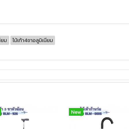
นียม
ไม้เท้า4ขาอลูมิเนียม
New