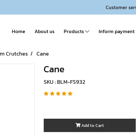
Customer ser
Home
About us
Products
Inform payment
m Crutches
Cane
Cane
SKU : BLM-FS932
Add to Cart