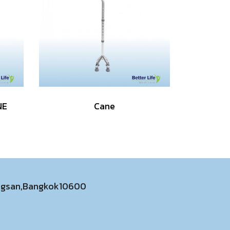
NE
Cane
ongsan,Bangkok10600