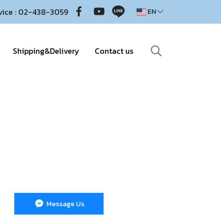
vice : 02-438-3059
EN
Shipping&Delivery
Contact us
Message Us