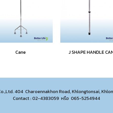
Cane
J SHAPE HANDLE CA
 Co.,Ltd. 404 Charoennakhon Road, Khlongtonsai, Khl
Contact :
02-4383059
หรือ
065-5254944