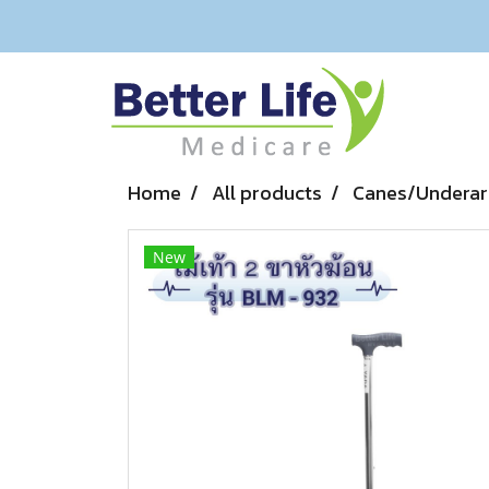
Home
All products
Canes/Underar
New