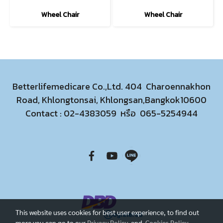
Wheel Chair
Wheel Chair
Betterlifemedicare Co.,Ltd. 404 Charoennakhon
Road, Khlongtonsai, Khlongsan,Bangkok10600
Contact :
02-4383059
หรือ
065-5254944
This website uses cookies for best user experience, to find out
more you can go to our
Privacy Policy
and
Cookies Policy