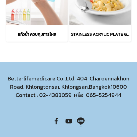
แก้วน้ำ ควบคุมการไหล
STAINLESS ACRYLIC PLATE GUARD
Betterlifemedicare Co.,Ltd. 404 Charoennakhon
Road, Khlongtonsai, Khlongsan,Bangkok10600
Contact :
02-4383059
หรือ
065-5254944