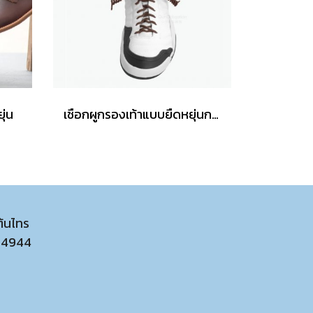
ุ่น
เชือกผูกรองเท้าแบบยืดหยุ่นกลม
ต้นไทร
54944