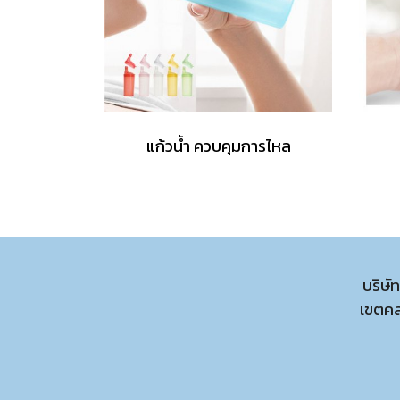
แก้วน้ำ ควบคุมการไหล
บริษั
เขตค