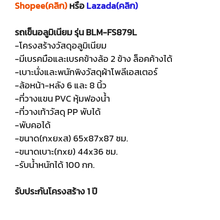
Shopee(คลิก)
หรือ
Lazada(คลิก)
รถเข็นอลูมิเนียม รุ่น BLM-FS879L
-โครงสร้างวัสดุอลูมิเนียม
-มีเบรคมือและเบรคข้างล้อ 2 ข้าง ล็อคค้างได้
-เบาะนั่งและพนักพิงวัสดุผ้าโพลีเอสเตอร์
-ล้อหน้า-หลัง 6 และ 8 นิ้ว
-ที่วางแขน PVC หุ้มฟองน้ำ
-ที่วางเท้าวัสดุ PP พับได้
-พับคอได้
-ขนาด(กxยxส) 65x87x87 ซม.
-ขนาดเบาะ(กxย) 44x36 ซม.
-รับน้ำหนักได้ 100 กก.
รับประกันโครงสร้าง 1 ปี