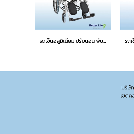
รถเข็นอลูมิเนียม ปรับนอน พับได้
บริษั
เขตค