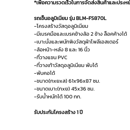
*เพื่อความรวดเร็วในการจัดส่งสินค้าและประหยั
รถเข็นอลูมิเนียม รุ่น BLM-FS870L
-โครงสร้างวัสดุอลูมิเนียม
-มีเบรคมือและเบรคข้างล้อ 2 ข้าง ล็อคค้างได้
-เบาะนั่งและพนักพิงวัสดุผ้าโพลีเอสเตอร์
-ล้อหน้า-หลัง 8 และ 16 นิ้ว
-ที่วางแขน PVC
-ที่วางเท้าวัสดุอลูมิเนียม พับได้
-พับคอได้
-ขนาด(กxยxส) 61x96x87 ซม.
-ขนาดเบาะ(กxย) 45x36 ซม.
-รับน้ำหนักได้ 100 กก.
รับประกันโครงสร้าง 1 ปี