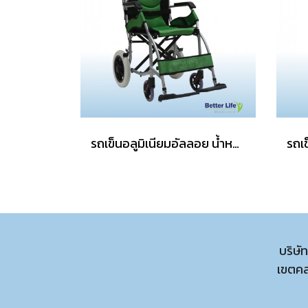
รถเข็นอลูมิเนียมอัลลอย น้ำหนักเบา พับได้
บริษั
เขตค