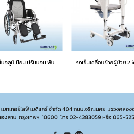
รถเข็นอลูมิเนียม ปรับนอน พับได้
ท เบทเทอร์ไลฟ์ เมดิแคร์ จำกัด 404 ถนนเจริญนคร แขวงคลอง
ลองสาน กรุงเทพฯ 10600 โทร
02-4383059
หรือ
065-52