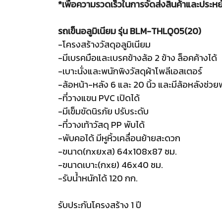
*เพื่อความรวดเร็วในการจัดส่งสินค้าและประหยั
รถเข็นอลูมิเนียม รุ่น BLM-THLQ05(20)
-โครงสร้างวัสดุอลูมิเนียม
-มีเบรคมือและเบรคข้างล้อ 2 ข้าง ล็อคค้างได้
-เบาะนั่งและพนักพิงวัสดุผ้าโพลีเอสเตอร์
-ล้อหน้า-หลัง 6 และ 20 นิ้ว และมีล้อหลังช่วย
-ที่วางแขน PVC เปิดได้
-มีเข็มขัดนิรภัย ปรับระดับ
-ที่วางเท้าวัสดุ PP พับได้
-พับคอได้ มีหูหิ้วเคลื่อนย้ายสะดวก
-ขนาด(กxยxส) 64x108x87 ซม.
-ขนาดเบาะ(กxย) 46x40 ซม.
-รับน้ำหนักได้ 120 กก.
รับประกันโครงสร้าง 1 ปี