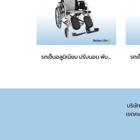
รถเข็นอลูมิเนียม ปรับนอน พับได้
บริษั
เขตค