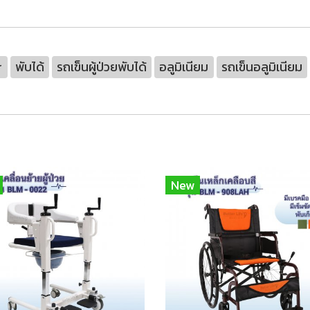
r
พับได้
รถเข็นผู้ป่วยพับได้
อลูมิเนียม
รถเข็นอลูมิเนียม
New