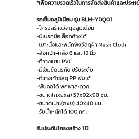
*เพื่อความรวดเร็วในการจัดส่งสินค้าและประหยั
รถเข็นอลูมิเนียม รุ่น BLM-YDQ01
-โครงสร้างวัสดุอลูมิเนียม
-มีเบรคมือ ล็อคค้างได้
-เบาะนั่งและพนักพิงวัสดุผ้า Mesh Cloth
-ล้อหน้า-หลัง 6 และ 12 นิ้ว
-ที่วางแขน PVC
-มีเข็มขัดนิรภัย ปรับระดับ
-ที่วางเท้าวัสดุ PP พับได้
-พับคอได้ พกพาสะดวก
-ขนาด(กxยxส) 57x92x90 ซม.
-ขนาดเบาะ(กxย) 40x40 ซม.
-รับน้ำหนักได้ 100 กก.
รับประกันโครงสร้าง 1 ปี