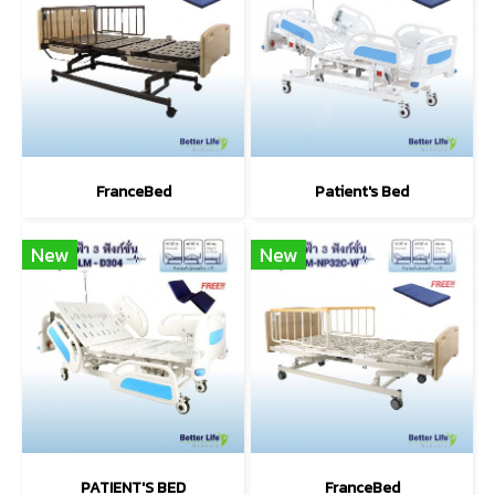
FranceBed
Patient's Bed
New
New
PATIENT'S BED
FranceBed