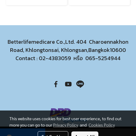
Betterlifemedicare Co.,Ltd. 404 Charoennakhon
Road, Khlongtonsai, Khlongsan,Bangkok10600
Contact :
02-4383059
หรือ
065-5254944
This website uses cookies for best user experience, to find out
more you can go to our
Privacy Policy
and
Cookies Policy
Today's visitor
52