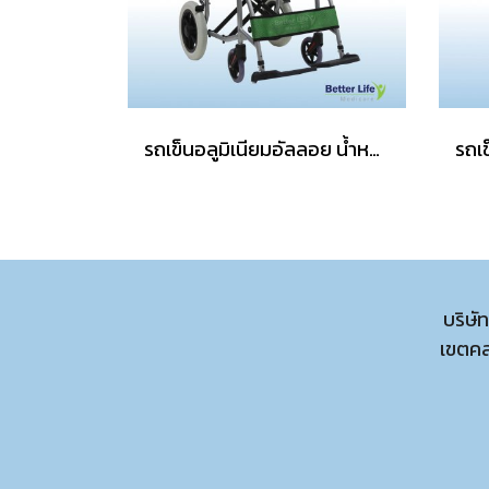
รถเข็นอลูมิเนียมอัลลอย น้ำหนักเบา พับได้
บริษั
เขตค