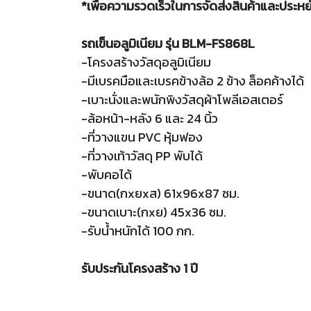
*เพื่อความรวดเร็วในการจัดส่งสินค้าและประหยั
รถเข็นอลูมิเนียม รุ่น BLM-FS868L
-โครงสร้างวัสดุอลูมิเนียม
-มีเบรคมือและเบรคข้างล้อ 2 ข้าง ล็อคค้างได้
-เบาะนั่งและพนักพิงวัสดุผ้าโพลีเอสเตอร์
-ล้อหน้า-หลัง 6 และ 24 นิ้ว
-ที่วางแขน PVC หุ้มฟอง
-ที่วางเท้าวัสดุ PP พับได้
-พับคอได้
-ขนาด(กxยxส) 61x96x87 ซม.
-ขนาดเบาะ(กxย) 45x36 ซม.
-รับน้ำหนักได้ 100 กก.
รับประกันโครงสร้าง 1 ปี