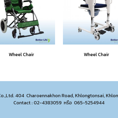
Wheel Chair
Wheel Chair
 Co.,Ltd. 404 Charoennakhon Road, Khlongtonsai, Khl
Contact :
02-4383059
หรือ
065-5254944