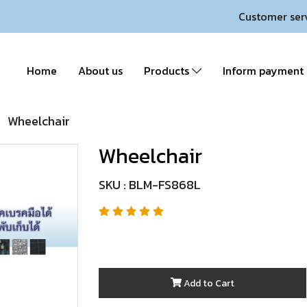
Customer ser
Home
About us
Products
Inform payment
Wheelchair
Wheelchair
SKU : BLM-FS868L
Add to Cart