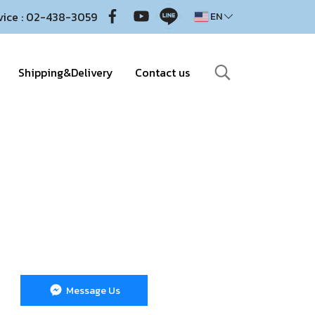
vice : 02-438-3059
EN
Shipping&Delivery
Contact us
Message Us