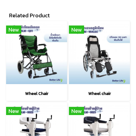
Related Product
New
New
Wheel Chair
Wheel chair
New
New