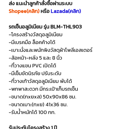
ส่ง แนะนำลูกค้าสั่งซื้อผ่านระบบ
Shopee(คลิก)
หรือ
Lazada(คลิก)
รถเข็นอลูมิเนียม รุ่น BLM-THL903
-โครงสร้างวัสดุอลูมิเนียม
-มีเบรคมือ ล็อคค้างได้
-เบาะนั่งและพนักพิงวัสดุผ้าโพลีเอสเตอร์
-ล้อหน้า-หลัง 5 และ 8 นิ้ว
-ที่วางแขน PVC เปิดได้
-มีเข็มขัดนิรภัย ปรับระดับ
-ที่วางเท้าวัสดุอลูมิเนียม พับได้
-พกพาสะดวก มีกระเป๋าเก็บรถเข็น
-ขนาด(กxยxส) 50x90x86 ซม.
-ขนาดเบาะ(กxย) 41x36 ซม.
-รับน้ำหนักได้ 100 กก.
รับประกันโครงสร้าง 1 ปี